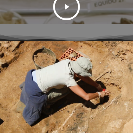
para cortometrajes y series de animación,
algunos de ellos han sido premiados en
festivales de cine.
DOCUMENTALES:
5105 Historia de una fuga de Mauthausen
(2017), dirección y guion.
(2015), dirección y
Los últimos esclavos
guion,
(2014), dirección y
Los versos de Safo
guion,
(2012) codirección y
Tengo una familia
guion,
(2010) dirección y
Tras los recuerdos
guion,
(2010) codirección y guion,
Nocturnos
(2010) codirección y guion,
Teclee 33
(2009) dirección y
Jugársela cada día
guion,
(2009)
50 años del Plan Badajoz
codirección y guion,