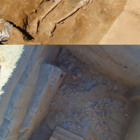
(2008), codirección y guion.
Vidas
CORTOMETRAJES:
(2015), dirección y guion.
La palabra L
(2013), dirección y guion.
13 segundos
(2012), dirección y guion
El Museo
(2011), dirección y guion
Presentadores
(2010), dirección y
El sueño del pez cebra
guion.
TELEVISIÓN:
(serie), dirección y
Escrito en el aire
guion.
, dirección.
168 Horas
, dirección.
Tras el mito
, dirección.
Un lugar para quedarse