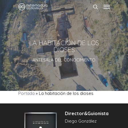
LA HABITACIÓN DE LOS
DIOSES
ANTESALA DEL CONOCIMIENTO
Portada
»
La habitación de los dioses
Director&Guionista
Diego González