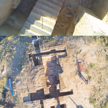
, dirección.
Con permiso
dirección.
EmásI,
(dirección).
La Besana