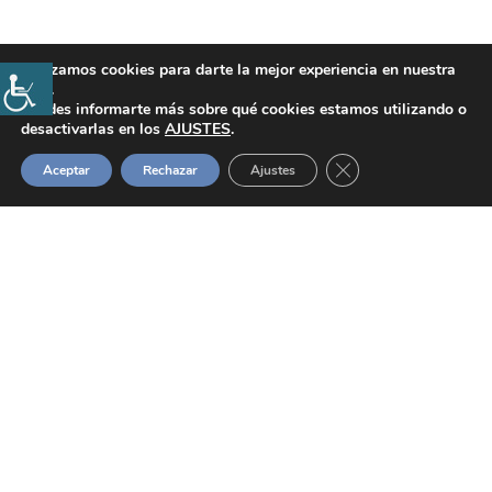
Utilizamos cookies para darte la mejor experiencia en nuestra
web.
Puedes informarte más sobre qué cookies estamos utilizando o
desactivarlas en los
AJUSTES
.
Cerrar el banner de 
Aceptar
Rechazar
Ajustes
Prensa y comunicaciones
Autorización de uso de materiales
Suscribirse al Boletín
Definición Institucional