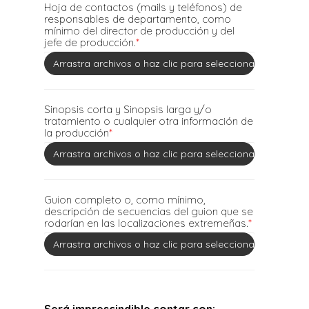
Hoja de contactos (mails y teléfonos) de
responsables de departamento, como
mínimo del director de producción y del
jefe de producción.
*
Arrastra archivos o haz clic para seleccionar los archivo
Sinopsis corta y Sinopsis larga y/o
tratamiento o cualquier otra información de
la producción
*
Arrastra archivos o haz clic para seleccionar los archivo
Guion completo o, como mínimo,
descripción de secuencias del guion que se
rodarían en las localizaciones extremeñas.
*
Arrastra archivos o haz clic para seleccionar los archivo
Será imprescindible contar con: