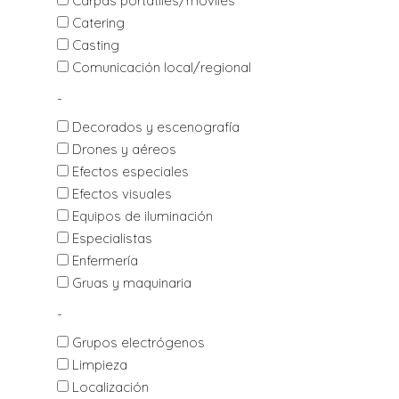
Carpas portátiles/móviles
Catering
Casting
Comunicación local/regional
-
Decorados y escenografía
Drones y aéreos
Efectos especiales
Efectos visuales
Equipos de iluminación
Especialistas
Enfermería
Gruas y maquinaria
-
Grupos electrógenos
Limpieza
Localización