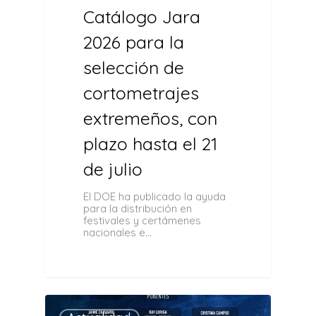
Catálogo Jara
2026 para la
selección de
cortometrajes
extremeños, con
plazo hasta el 21
de julio
El DOE ha publicado la ayuda
para la distribución en
festivales y certámenes
nacionales e…
0