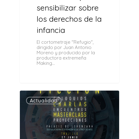
sensibilizar sobre
los derechos de la
infancia
El cortometraje "Refugio",
dirigido por Juan Antonio
Moreno y producido por la
productora extremeña
Making…
0
Actualidad