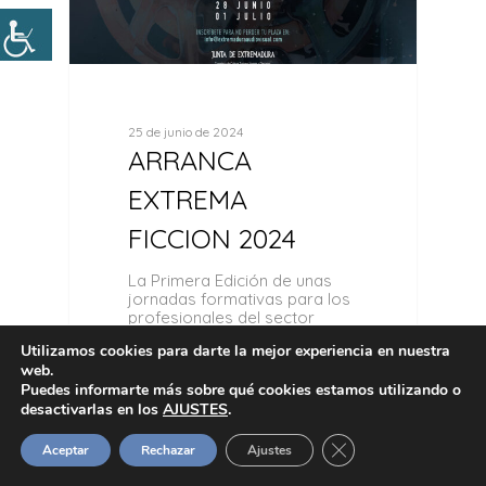
25 de junio de 2024
ARRANCA
EXTREMA
FICCION 2024
La Primera Edición de unas
jornadas formativas para los
profesionales del sector
audiovisual. Masterclass,
Utilizamos cookies para darte la mejor experiencia en nuestra
encuentros,…
web.
Puedes informarte más sobre qué cookies estamos utilizando o
desactivarlas en los
AJUSTES
.
Cerrar el banner de 
Aceptar
Rechazar
Ajustes
0
Actualidad