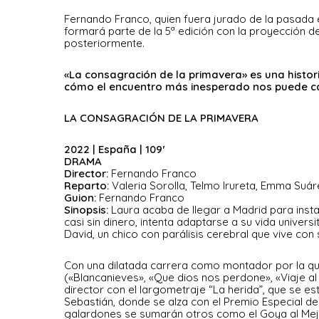
Fernando Franco, quien fuera jurado de la pasada e
formará parte de la 5ª edición con la proyección de 
posteriormente.
«La consagración de la primavera» es una histor
cómo el encuentro más inesperado nos puede ca
LA CONSAGRACIÓN DE LA PRIMAVERA
2022 | España | 109′
DRAMA
Director:
Fernando Franco
Reparto:
Valeria Sorolla, Telmo Irureta, Emma Suár
Guion:
Fernando Franco
Sinopsis:
Laura acaba de llegar a Madrid para insta
casi sin dinero, intenta adaptarse a su vida univer
David, un chico con parálisis cerebral que vive con
Con una dilatada carrera como montador por la qu
(«Blancanieves», «Que dios nos perdone», «Viaje a
director con el largometraje “La herida”, que se est
Sebastián, donde se alza con el Premio Especial del
galardones se sumarán otros como el Goya al Mejor