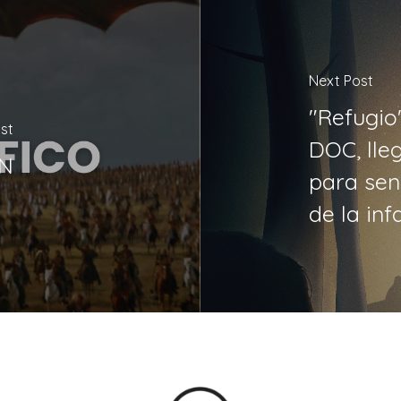
Next Post
"Refugio
st
DOC, lle
EN
para sen
de la inf