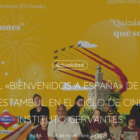
Actualidad
 «BIENVENIDOS A ESPAÑA» DE
ESTAMBUL EN EL CICLO DE CIN
INSTITUTO CERVANTES
By
EA
8 de noviembre de 2024