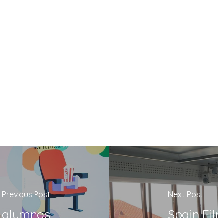
Previous Post
Next Post
 alumnos
Spain Fi