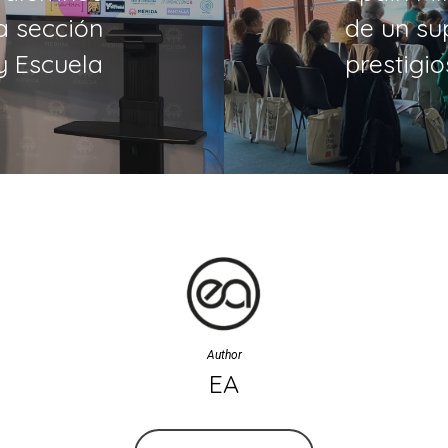
a sección
de un su
y Escuela
prestigio
Author
EA