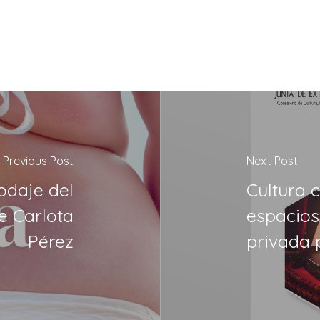
Previous Post
Next Post
odaje del
Cultura 
e Carlota
espacios
Pérez
privada 