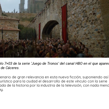
lo 7×03 de la serie ‘Juego de Tronos’ del canal HBO en el que apare
 de Cáceres.
nario de gran relevancia en esta nueva ficción, suponiendo así
rístico para la ciudad el desarrollo de este vínculo con la serie
da de la historia por la industria de la televisión, con nada men
y.