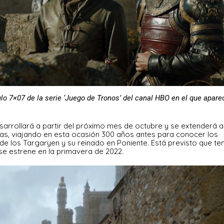
lo 7×07 de la serie ‘Juego de Tronos’ del canal HBO en el que apare
arrollará a partir del próximo mes de octubre y se extenderá a
as, viajando en esta ocasión 300 años antes para conocer los
ía de los Targaryen y su reinado en Poniente. Está previsto que te
 se estrene en la primavera de 2022.