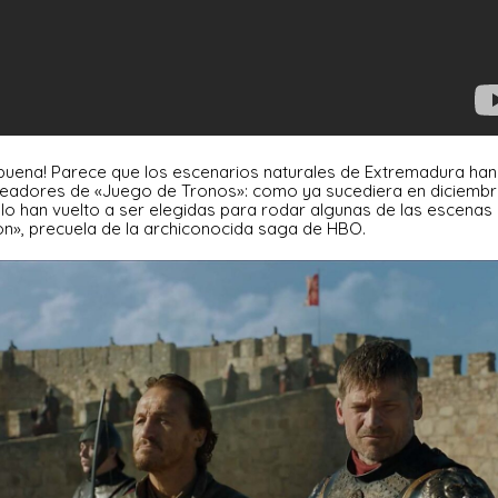
uena! Parece que los escenarios naturales de Extremadura han
readores de «Juego de Tronos»: como ya sucediera en diciembr
illo han vuelto a ser elegidas para rodar algunas de las escenas
n», precuela de la archiconocida saga de HBO.