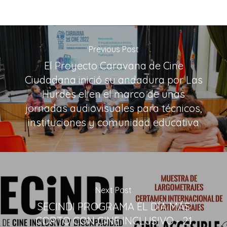
Previous Post
El Proyecto Caravana de Cine
Ciudadana inició su andadura por Las
Hurdes el en el marco de unas
jornadas audiovisuales para técnicos,
instituciones y comunidad educativa
Next Post
SECINDI PROGRAMA EL DÍA MÁS
CORTO CON CINE INCLUSIVO - 21