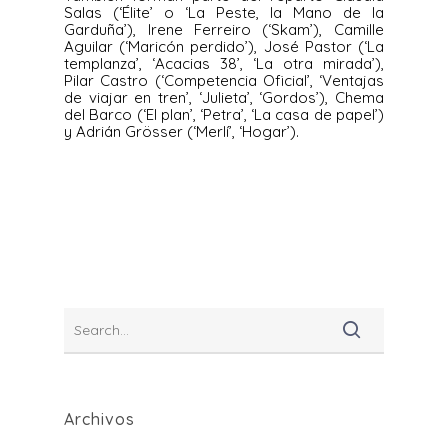
Salas (‘Élite’ o ‘La Peste, la Mano de la
Garduña’), Irene Ferreiro (‘Skam’), Camille
Aguilar (‘Maricón perdido’), José Pastor (‘La
templanza’, ‘Acacias 38’, ‘La otra mirada’),
Pilar Castro (‘Competencia Oficial’, ‘Ventajas
de viajar en tren’, ‘Julieta’, ‘Gordos’), Chema
del Barco (‘El plan’, ‘Petra’, ‘La casa de papel’)
y Adrián Grösser (‘Merlí’, ‘Hogar’).
Archivos