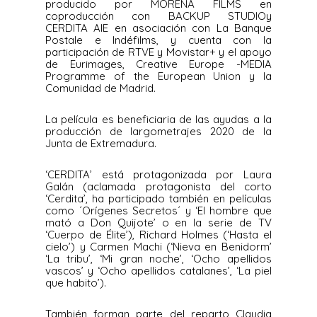
producido por MORENA FILMS en
coproducción con BACKUP STUDIOy
CERDITA AIE en asociación con La Banque
Postale e Indéfilms, y cuenta con la
participación de RTVE y Movistar+ y el apoyo
de Eurimages, Creative Europe -MEDIA
Programme of the European Union y la
Comunidad de Madrid.
La película es beneficiaria de las ayudas a la
producción de largometrajes 2020 de la
Junta de Extremadura.
‘CERDITA’ está protagonizada por Laura
Galán (aclamada protagonista del corto
‘Cerdita’, ha participado también en películas
como ´Orígenes Secretos´ y ‘El hombre que
mató a Don Quijote’ o en la serie de TV
‘Cuerpo de Élite’), Richard Holmes (‘Hasta el
cielo’) y Carmen Machi (‘Nieva en Benidorm’
‘La tribu’, ‘Mi gran noche’, ‘Ocho apellidos
vascos’ y ‘Ocho apellidos catalanes’, ‘La piel
que habito’).
También forman parte del reparto Claudia