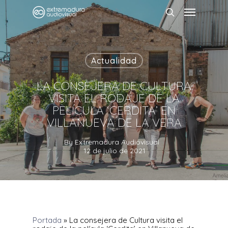
Actualidad
LA CONSEJERA DE CULTURA
VISITA EL RODAJE DE LA
PELÍCULA ‘CERDITA’ EN
VILLANUEVA DE LA VERA
By
Extremadura Audiovisual
12 de julio de 2021
Portada
»
La consejera de Cultura visita el