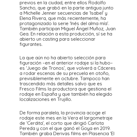
previos en la ciudad, entre ellos Rodolfo
Sancho, que grabó en la parte antigua junto
a Michelle Jenner secuencias de ‘Isabel’ y
Elena Rivera, que más recientemente, ha
protagonizado la serie ‘Inés del alma mía’.
También participan Miguel Ángel Muñoz, Juan
Gea. En relación a esta producción, sí se ha
abierto un casting para seleccionar
figurantes.
La que aún no ha abierto selección para
figuración –en el anterior rodaje si la hubo–
es ‘Juego de Tronos’, que volverá a Cáceres
a rodar escenas de su precuela en otoño,
previsiblemente en octubre. Tampoco han
trascendido más detalles salvo que es
Fresco Films la productora que gestiona el
rodaje en España y que también ha elegido
localizaciones en Trujillo.
De forma paralela, la provincia acoge el
rodaje este mes en la Vera el largometraje
de ‘Cerdita’, el corto que dirigió Carlota
Pereda y con el que ganó el Goya en 2019.
También graba Derivas films en Plasencia ‘El