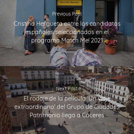
Previous Post
Cristina Hergueta entre los candidatos
españoles seleccionados en el
programa Match Me! 2021
Next Post
El rodaje de la película 'Un viaje
extraordinario' del Grupo de Ciudades
Patrimonio llega a Cáceres