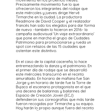
movimiento en los próximos meses.
Precisamente movimiento fue lo que
ofrecieron los integrantes del rodaje que
este miércoles y jueves dirige Hervé
Tirmarche en la ciudad. La productora
Readmore de David Cooper y el realizador
francés han sido los elegidos para dar forma
de nuevo –también lo hicieron en 2016– la
campaña audiovisual ‘Un viaje extraordinario’
que pone en marcha el grupo de Ciudades
Patrimonio para promocionarse y rueda un
spot con retazos de las 15 ciudades que
ostentan este distintivo.
En el caso de la capital cacereña, lo hace
entremezclando la danza y el patrimonio. En
el primer día de rodaje que se desarrolló
este miércoles transcurrió en el recinto
amurallado. En horario de mañana fue San
Jorge y en horario de tarde fue la Torre de
Bujaco el escenario protagonista en el que
una decena de bailarinas y bailarines del
Espacio de Creación Joven (ECJ)
defendieron sus coreografías que más tarde
fueron recogidas por Tirmarche y su equipo.
Hoy harán lo propio aunque fuera del recinto