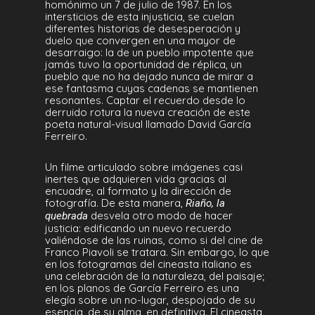
homónimo un 7 de julio de 1987. En los
intersticios de esta injusticia, se cuelan
diferentes historias de desesperación y
duelo que convergen en una mayor de
desarraigo: la de un pueblo impotente que
jamás tuvo la oportunidad de réplica, un
pueblo que no ha dejado nunca de mirar a
ese fantasma cuyas cadenas se mantienen
resonantes. Captar el recuerdo desde lo
derruido rotura la nueva creación de este
poeta natural-visual llamado David García
Ferreiro.
Un filme articulado sobre imágenes casi
inertes que adquieren vida gracias al
encuadre, al formato y la dirección de
fotografía. De esta manera,
Riaño, la
desvela otro modo de hacer
quebrada
justicia: edificando un nuevo recuerdo
valiéndose de las ruinas, como si del cine de
Franco Piavoli se tratara. Sin embargo, lo que
en los fotogramas del cineasta italiano es
una celebración de la naturaleza, del paisaje;
en los planos de García Ferreiro es una
elegía sobre un no-lugar, despojado de su
esencia, de su alma, en definitiva. El cineasta