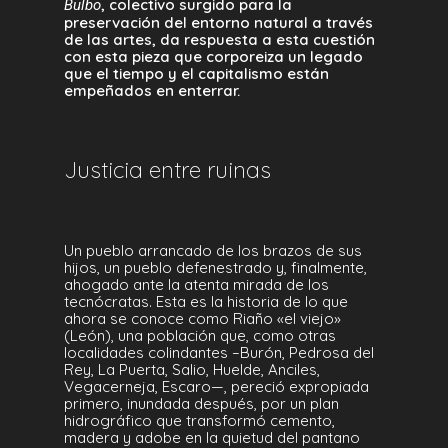
, colectivo surgido para la
Bulbo
preservación del entorno natural a través
de las artes, da respuesta a esta cuestión
con esta pieza que corporeiza un legado
que el tiempo y el capitalismo están
empeñados en enterrar.
Justicia entre ruinas
Un pueblo arrancado de los brazos de sus
hijos, un pueblo defenestrado y, finalmente,
ahogado ante la atenta mirada de los
tecnócratas. Esta es la historia de lo que
ahora se conoce como Riaño «el viejo»
(León), una población que, como otras
localidades colindantes –Burón, Pedrosa del
Rey, La Puerta, Salio, Huelde, Anciles,
Vegacerneja, Escaro—, pereció expropiada
primero, inundada después, por un plan
hidrográfico que transformó cemento,
madera y adobe en la quietud del pantano