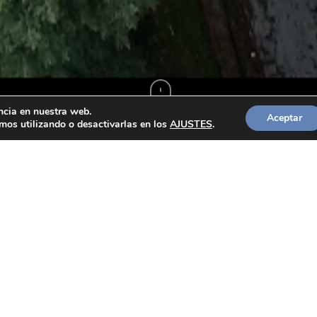
ncia en nuestra web.
Aceptar
os utilizando o desactivarlas en los
AJUSTES
.
DIARIO DE A BORDO
Actualidad