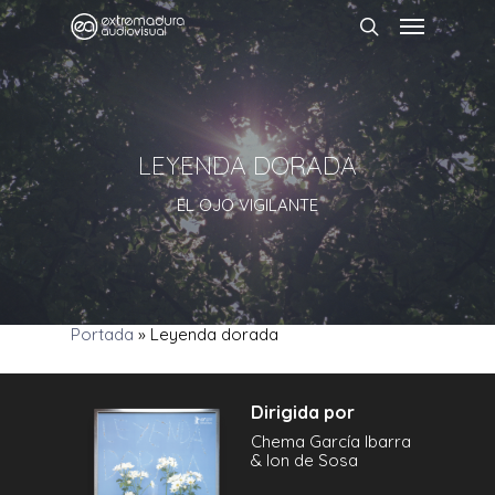
LEYENDA DORADA
EL OJO VIGILANTE
Portada
»
Leyenda dorada
Dirigida por
Chema García Ibarra
& Ion de Sosa