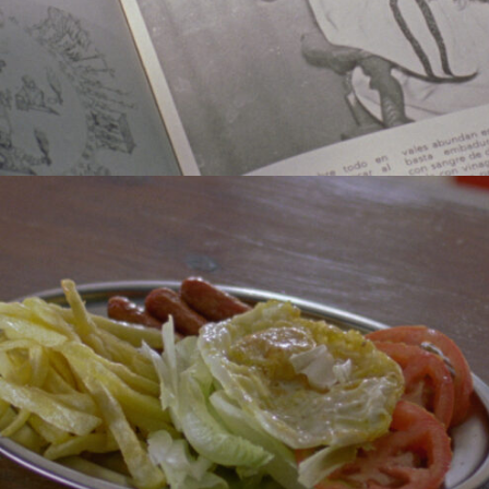
True Love (2011)
Sueñan los Androides (2014)
Montaje:
Chema García Ibarra & Ion de Sosa
Leyenda dorada (2019)
Fotografía:
Ion de Sosa
Arte y vestuario:
Leonor Díaz