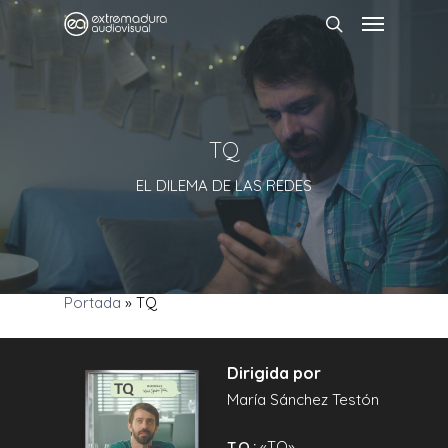
TQ
EL DILEMA DE LAS REDES
Portada
»
TQ
Dirigida por
María Sánchez Testón
T.O.:
«TQ»