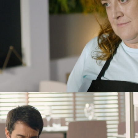
Su corto documental “Por la flor de la canela”
2012, ha sido preseleccionado al Goya en su
28 edición y cuenta con mas de cincuenta
selecciones en festivales nacionales e
internacionales superando la veintena de
premios. “Encarna viva” 2013, ha viajado
al rededor del mundo participando en mas
de cincuenta festivales nacionales
y extranjeros. “Cefalea” estrenó en el verano
del 2015 a través del Catálogo Jara 2015 y se
realizó con la colaboración de la Ayuda a la
Producción de Cortometrajes
sobre Proyecto de la Junta de Extremadura
2014. Ha tenido una gran acogida en
festivales nacionales e internacionales (mas
de sesenta festivales y superando la
veintena de premios).
Su último cortometraje de ficción “TQ” ha
sido uno de los beneficiarios de la “Ayuda a
la Producción de Cortometrajes sobre
Proyecto 2019 de la Junta de Extremadura”,