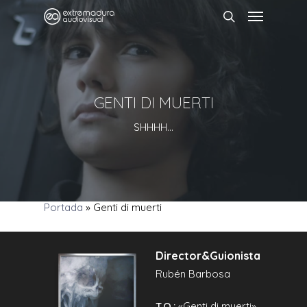
GENTI DI MUERTI
SHHHH...
Portada
»
Genti di muerti
Director&Guionista
Rubén Barbosa
T.O.:
«Genti di muerti».