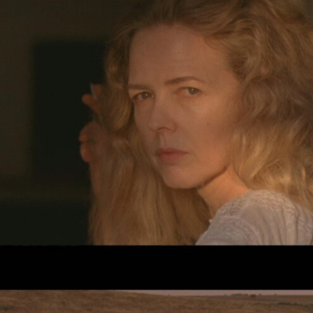
Largometraje documental. España. 2015.
Ejercicio 2: Ficción. Documental
experimental. España. 2015.
Ejercicio 3: Documental. Documental
experimental. Bélgica. 2013.
Robin & Robin. Cortometraje de ficción.
Bélgica. 2011.
Androides. Cortometraje de ficción.
España.2010.
Nombres Propios. Cortometraje
documental. España. 2010.
Al final del Corredor. Cortometraje de
ficción. España. 2009.
Discordia. Vídeo experimental. España.
2008.