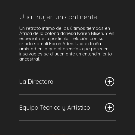
Una mujer, un continente
Un retrato íntimo de los últimos tiempos en
África de la colona danesa Karen Blixen. Y en
especial, de la particular relación con su
criado somalí Farah Aden. Una extraña
amistad en la que diferencias que parecen
insalvables se diluyen ante un entendimiento
ancestral.
La Directora
Directora y guionista
Cáceres, 1984.
Equipo Técnico y Artístico
Desde muy joven escribe y dirige
cortometrajes proyectados y premiados en
Dirección:
María Pérez Sanz
numerosos festivales y museos de todo el
Guion:
María Pérez Sanz, Carlos Egea
mundo. Estuvo presente en la VIII edición de
Fotografía:
Ion de Sosa