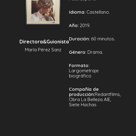
Idioma:
Castellano.
Año:
2019.
Duración:
60 minutos.
Directora&Guionista
María Pérez Sanz
Género:
Drama.
Formato:
Largometraje
biográfico
Compañía de
producción:
Redantfilms,
Obra La Belleza AIE,
Siete Hachas