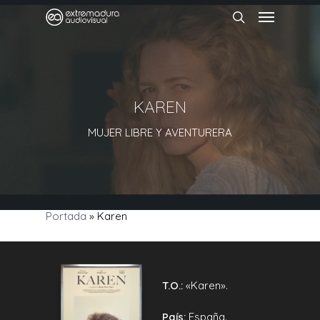
KAREN
MUJER LIBRE Y AVENTURERA
Portada
»
Karen
T.O.:
«Karen».
País:
España.