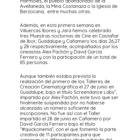
Mármoles, el pueblo abandonado de la
Avellaneda, la Mina Costanaza o la Iglesia de
Berzocana, entre muchas otras.
Además, en esta primera semana en
Villuercas Ibores y Jara hemos celebrado
tres Muestras nocturnas de Cine en Castañar
de Ibor, Guadalupe y Cañamero los días 26,27
y 28 respectivamente, acompañados por los
cineastas Alex Pachón y David García
Ferreiro y con la participación de un total de
85 personas.
Aunque también estaba prevista la
realización del primero de los Talleres de
Creación Cinematográfica el 27 de junio en
Guadalupe, bajo el título Screendance Labs”,
impartido por Alex Pachón, este tuvo que ser
finalmente suspendido por no haberse
alcanzado un número suficiente de
inscripciones. No fue así con el Taller
impartido el 28 de junio en Cañamero por
David García Ferreiro bajo el título
“#quickcinema”, con el que fomentó la parte
creativa de 11 participantes para que
expresar sus diferentes ideas a través del