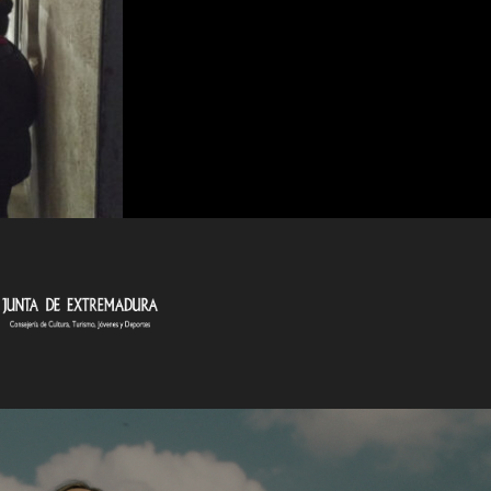
o Díaz
ríguez
oya