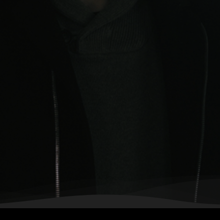
ral, violencia, crimen, robo, secuestro
vidaproducciones.com/proyectos
cebook.com/mediavidapc/
https://vimeo.com/314219439
z
ar:
Noviembre 2017
ilming format:
4K I BlackMagic URSA 4K
ing format:
2K I DCP I ProRes I Bluray
9