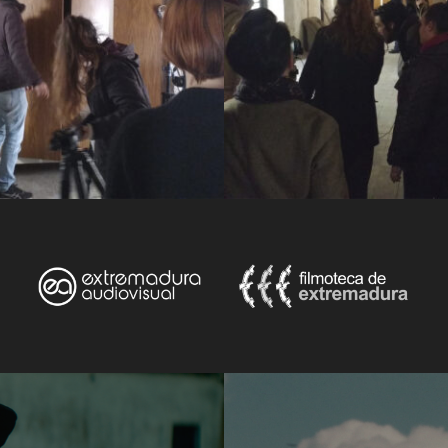
Guionista / Scriptwriter:
Marco Martín, Pedr
Compositor / Composer:
Juan Antonio Rod
Fotografía / Cinematography:
Javier Mont
Cámara / Cameraman:
Ismael Chaka
Sonido / Sound:
Juan Antonio Rodríguez
Montaje / Edition:
Pedro Díaz
Arte / Art:
Lucía Brito
Peluquería / Hairstyler:
Marta Hermosa
Maquillaje / Makeup artist:
Marta Hermosa
Efectos Especiales / FX:
Ismael Chaka