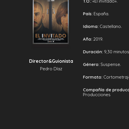
T.O.:
«El invitado».
País:
España.
Idioma:
Castellano.
Año:
2019.
Duración:
9,30 minutos
Director&Guionista
Género:
Suspense.
Pedro Díaz
Formato:
Cortometraje
Compañía de producc
Producciones