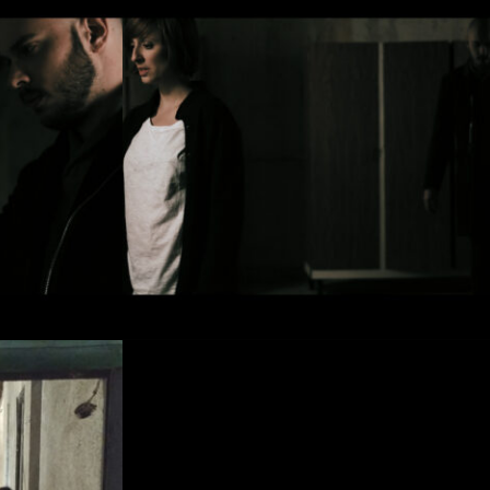
25
y:
MediaVida Producciones