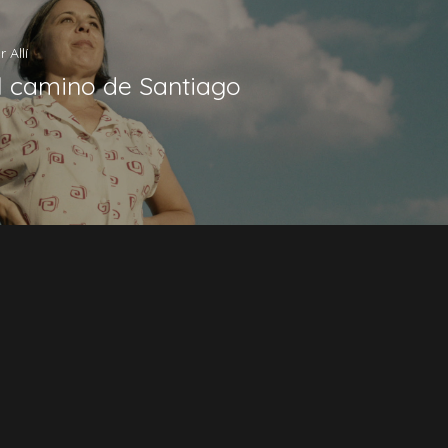
 Díaz
 Allí
l camino de Santiago