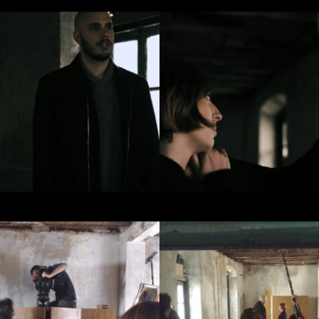
Sonido Archivo digital / Sound:
Estéreo
DCP
Pantalla DCP / Aspect ratio:
16/9
Imágenes por Segundo / Frames per sec.:
Datos Técnicos / Technical information
Empresa Productora / Production compan
Productores / Producers:
Antonio Sánchez
Director / Filmmaker:
Pedro Díaz