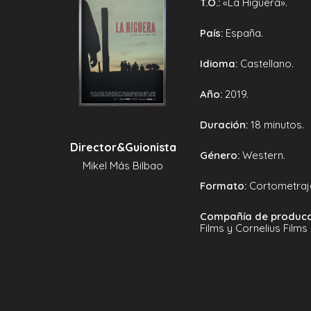
T.O.:
«La Higuera».
País:
España.
Idioma:
Castellano.
Año:
2019.
Duración:
18 minutos.
Director&Guionista
Género:
Western.
Mikel Más Bilbao
Formato:
Cortometraje
Compañía de producc
Films y Cornelius Films 