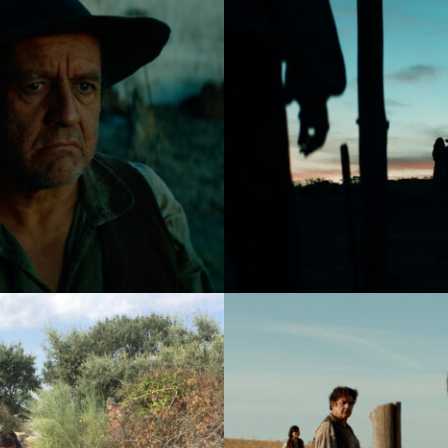
DCP
Pantalla DCP / Aspect ratio:
Anamorphic
Sonido DCP / Sound:
5.1
Datos Técnicos / Technical information
Empresa Productora / Production compan
Productores / Producers:
Mikel Mas Bilbao,
Director / Filmmaker:
Mikel Mas Bilbao
Guionista / Scriptwriter:
Mikel Mas Bilbao, Cr