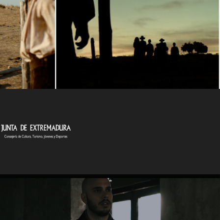
zas
 González
ocío González
David Solana
 Borràs, Joseba Usabiaga, Adrian Grösser,