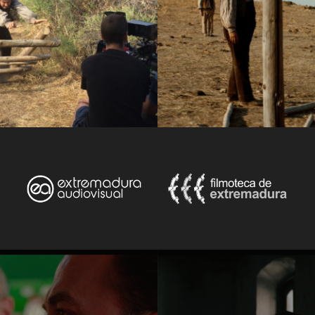
Compositor / Composer:
Elisabet Rufat
Fotografía / Cinematography:
Diego Cabe
Cámara / Cameraman:
Diego Cabezas
Sonido / Sound:
Leo Dolgan
Montaje / Edition:
Santiago Alvarado
Arte / Art:
Marina Pérez
Peluquería / Hairstyler:
Paula Barjau, Rocío
Maquillaje / Makeup artist:
Paula Barjau, R
Efectos Especiales / FX:
Carlos Puigdoller, 
Intérpretes / Cast:
Pedro Casablanc, Marcel
Simón Ferrero