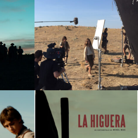
y:
Cornelius Films S.L
 Antonio Gil Aparicio, Joaquim Vivas
istian Rubio