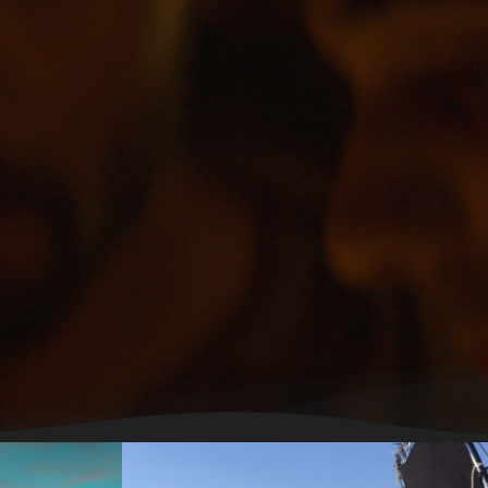
ebook.com/CorneliusFilms/
m/352966290
.com/ediciones/catalogo-2019/la-higuera/
llas de Alconétar (Cáceres)
ar:
Septiembre 2018
ilming format:
2K – Arri Alexa
ing format:
DCP I ProRes I Bluray
morphic