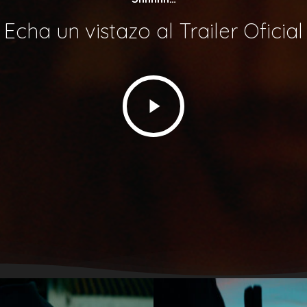
Película / Film’s Facebook:
https://www.fac
Echa un vistazo al Trailer Oficial
Trailer v.o:
https://vimeo.com/352966290
Trailer (English subtitles):
https://vimeo.co
Materiales / Materials:
http://catalogojara
Lugar de Rodaje / Filming location:
Garrovi
Mes y Año de Rodaje / Filming month & ye
Formato Original de Grabación/Rodaje / F
Formato proyección en festivales / Screen
Pantalla Archivo digital / Aspect ratio:
Ana
Sonido Archivo digital / Sound:
5.1