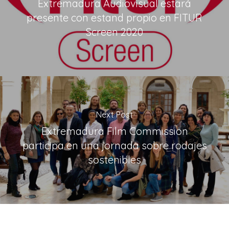
Extremadura Audiovisual estará
presente con estand propio en FITUR
Screen 2020
Next Post
Extremadura Film Commission
participa en una jornada sobre rodajes
sostenibles