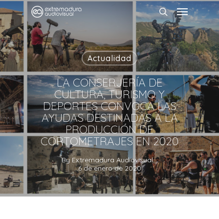
Actualidad
LA CONSERJERÍA DE
CULTURA, TURISMO Y
DEPORTES CONVOCA LAS
AYUDAS DESTINADAS A LA
PRODUCCIÓN DE
CORTOMETRAJES EN 2020
By
Extremadura Audiovisual
6 de enero de 2020