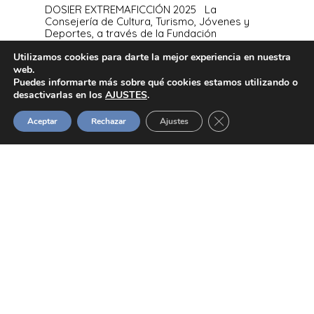
DOSIER EXTREMAFICCIÓN 2025 La
Consejería de Cultura, Turismo, Jóvenes y
Deportes, a través de la Fundación
Extremeña de la Cultura, organiza
EXTREMAFICCIÓN 2025. Se trata de una
Utilizamos cookies para darte la mejor experiencia en nuestra
acción dirigida…
web.
Puedes informarte más sobre qué cookies estamos utilizando o
desactivarlas en los
AJUSTES
.
Read More
Cerrar el banner de 
Aceptar
Rechazar
Ajustes
EA
In
Actualidad
Convocado el
Catálogo Jara 2025
con plazo de